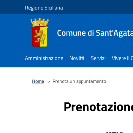
Salta al contenuto principale
Regione Siciliana
Comune di Sant'Agata 
Amministrazione
Novità
Servizi
Vivere i
Home
>
Prenota un appuntamento
Prenotazio