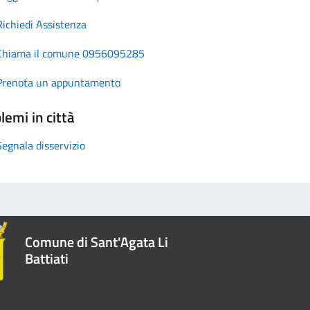
Richiedi Assistenza
Chiama il comune 0956095285
Prenota un appuntamento
lemi in città
Segnala disservizio
Comune di Sant'Agata Li
Battiati