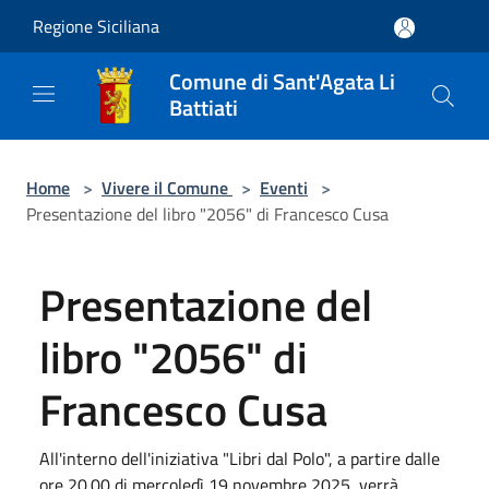
Salta al contenuto principale
Regione Siciliana
Comune di Sant'Agata Li
Battiati
Home
>
Vivere il Comune
>
Eventi
>
Presentazione del libro "2056" di Francesco Cusa
Presentazione del
libro "2056" di
Francesco Cusa
All'interno dell'iniziativa "Libri dal Polo", a partire dalle
ore 20.00 di mercoledì 19 novembre 2025, verrà