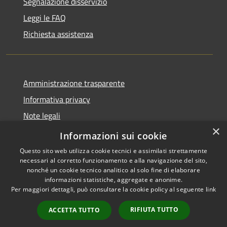
Segnalazione disservizio
Leggi le FAQ
Richiesta assistenza
Amministrazione trasparente
Informativa privacy
Note legali
×
Dichiarazione di accessibilità
Informazioni sui cookie
Questo sito web utilizza cookie tecnici e assimilati strettamente
necessari al corretto funzionamento e alla navigazione del sito,
nonché un cookie tecnico analitico al solo fine di elaborare
informazioni statistiche, aggregate e anonime.
RSS
Copyright © 2026 • Comune di
Per maggiori dettagli, può consultare la cookie policy al seguente
link
Accessibilità
Sant'Agata Li Battiati •
Privacy
Municipium
Powered by
•
RIFIUTA TUTTO
ACCETTA TUTTO
Cookie
Accesso redazione