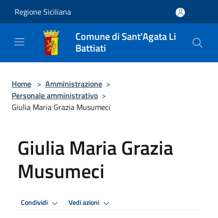
Salta al contenuto principale
Regione Siciliana
Comune di Sant'Agata Li
Battiati
Home
>
Amministrazione
>
Personale amministrativo
>
Giulia Maria Grazia Musumeci
Giulia Maria Grazia
Musumeci
Condividi
Vedi azioni