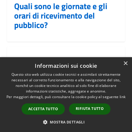
Quali sono le giornate e gli
orari di ricevimento del
pubblico?
Come posso pagare una
×
Informazioni sui cookie
multa?
Questo sito web utilizza cookie tecnici e assimilati strettamente
necessari al corretto funzionamento e alla navigazione del sito,
nonché un cookie tecnico analitico al solo fine di elaborare
informazioni statistiche, aggregate e anonime.
Per maggiori dettagli, può consultare la cookie policy al seguente
link
Come posso pagare
RIFIUTA TUTTO
ACCETTA TUTTO
spontaneamente l'IMU?
MOSTRA DETTAGLI