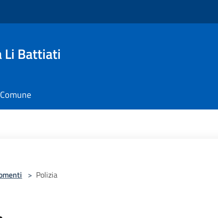
Li Battiati
il Comune
omenti
>
Polizia