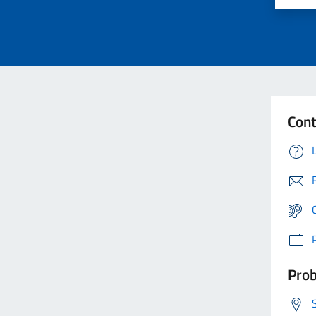
Cont
Prob