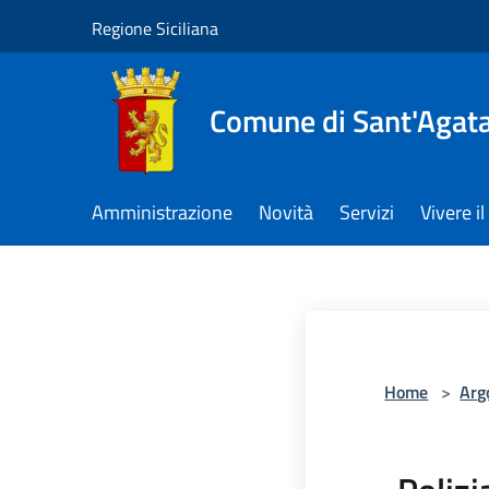
Salta al contenuto principale
Regione Siciliana
Comune di Sant'Agata 
Amministrazione
Novità
Servizi
Vivere 
Home
>
Arg