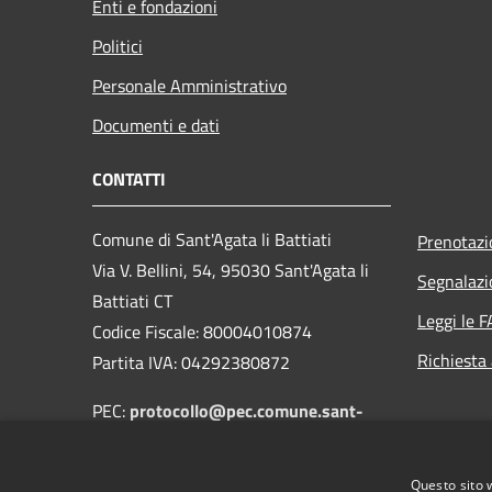
Enti e fondazioni
Politici
Personale Amministrativo
Documenti e dati
CONTATTI
Comune di Sant'Agata li Battiati
Prenotaz
Via V. Bellini, 54, 95030 Sant'Agata li
Segnalazi
Battiati CT
Leggi le 
Codice Fiscale: 80004010874
Richiesta
Partita IVA: 04292380872
PEC:
protocollo@pec.comune.sant-
agata-li-battiati.ct.it
Centralino Unico: 095 6095285
Questo sito 