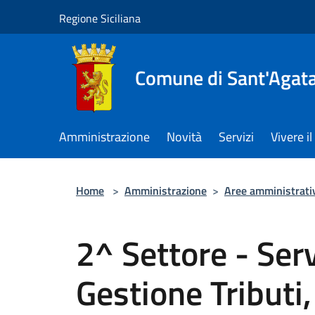
Salta al contenuto principale
Regione Siciliana
Comune di Sant'Agata 
Amministrazione
Novità
Servizi
Vivere 
Home
>
Amministrazione
>
Aree amministrati
2^ Settore - Serv
Gestione Tribut