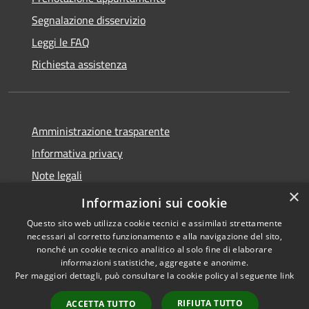
Segnalazione disservizio
Leggi le FAQ
Richiesta assistenza
Amministrazione trasparente
Informativa privacy
Note legali
×
Dichiarazione di accessibilità
Informazioni sui cookie
Questo sito web utilizza cookie tecnici e assimilati strettamente
necessari al corretto funzionamento e alla navigazione del sito,
nonché un cookie tecnico analitico al solo fine di elaborare
informazioni statistiche, aggregate e anonime.
RSS
Copyright © 2026 • Comune di
Per maggiori dettagli, può consultare la cookie policy al seguente
link
Accessibilità
Sant'Agata Li Battiati •
Privacy
Municipium
Powered by
•
RIFIUTA TUTTO
ACCETTA TUTTO