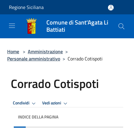
Salta al contenuto principale
Regione Siciliana
Comune di Sant'Agata Li
Battiati
Home
>
Amministrazione
>
Personale amministrativo
>
Corrado Cotispoti
Corrado Cotispoti
Condividi
Vedi azioni
INDICE DELLA PAGINA