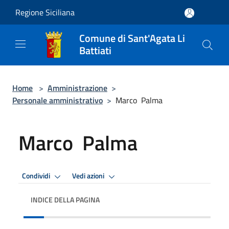
Salta al contenuto principale
Regione Siciliana
Comune di Sant'Agata Li
Battiati
Home
>
Amministrazione
>
Personale amministrativo
>
Marco Palma
Marco Palma
Condividi
Vedi azioni
INDICE DELLA PAGINA